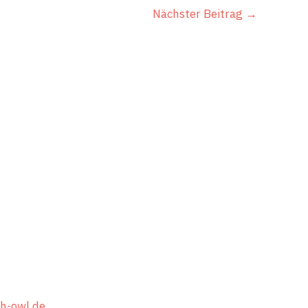
Nächster Beitrag
→
 Ideen erwarten
ächsten Schritt!
ie uns oder rufen Sie direkt an.
 uns auf ein Gespräch mit Ihnen!
h-owl.de