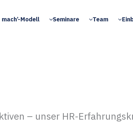
 mach’-Modell
Seminare
Team
Einb
ktiven – unser HR-Erfahrungskr