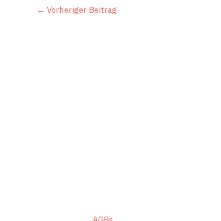
←
Vorheriger Beitrag
mach’ Personalentwicklung | Wei
Mittelweg 28
32051 Herford
AGBs