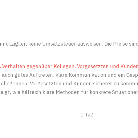
 mach’-Modell
Seminare
Team
Einb
innützigkeit keine Umsatzsteuer ausweisen. Die Preise sind
s Verhalten gegenüber Kollegen, Vorgesetzten und Kunde
n auch gutes Auftreten, klare Kommunikation und ein Gesp
leg:innen, Vorgesetzten und Kunden sicherer zu kommuniz
t, wie hilfreich klare Methoden für konkrete Situationen
1 Tag