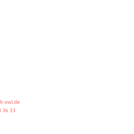
 Ideen erwarten
ächsten Schritt!
ie uns oder rufen Sie direkt an.
 uns auf ein Gespräch mit Ihnen!
h-owl.de
3 36 33