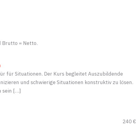
licke
Trainingsräume
Kontakt
 Brutto = Netto.
n
ür für Situationen. Der Kurs begleitet Auszubildende
ieren und schwierige Situationen konstruktiv zu lösen.
 sein […]
240 €