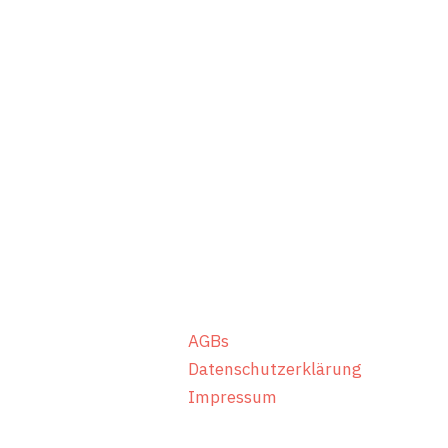
mach’ Personalentwicklung | Wei
Mittelweg 28
32051 Herford
AGBs
Datenschutzerklärung
Impressum