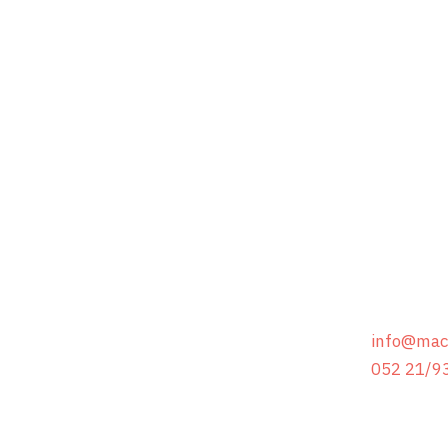
Ihre
den n
terbildung
Schreiben S
Wir freuen
info@mac
052 21/9