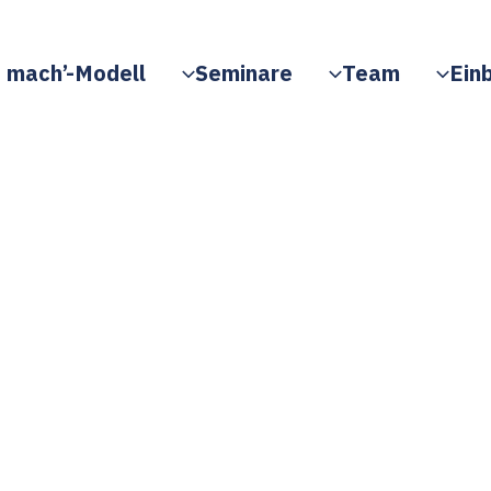
 mach’-Modell
Seminare
Team
Einb