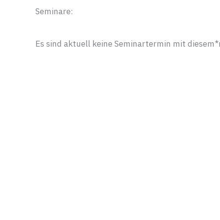
Seminare:
Es sind aktuell keine Seminartermin mit diesem*r
mach’ Personalentwicklung | Wei
Mittelweg 28