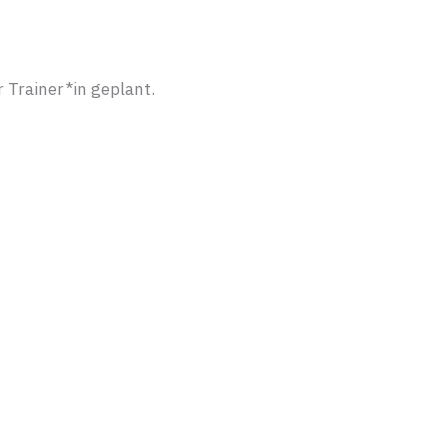
 Trainer*in geplant.
Ihre
den n
terbildung
Schreiben S
Wir freuen