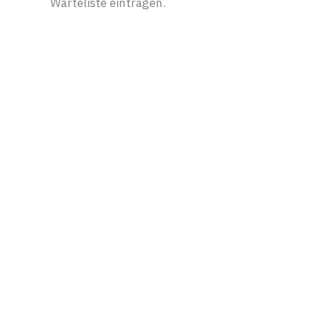
Warteliste eintragen.
mach’ Personalentwicklung |
Weiterbildung
Mittelweg 28
32051 Herford