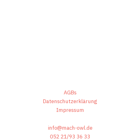
Ihre Ideen erwarten
den nächsten
Schritt!
Schreiben Sie uns oder rufen Sie direkt an.
Wir freuen uns auf ein Gespräch mit
Ihnen!
AGBs
Datenschutzerklärung
Impressum
info@mach-owl.de
052 21/93 36 33