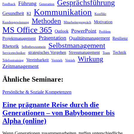
Gesprächsführung
Führung
Feedback
Generation
Kommunikation
Gesundheit
KI
Konflikt
Methoden
Motivation
Kundengewinnung
Mitarbeitergespräch
MS Office 365
PowerPoint
Outlook
Problem
Präsentation
Qualitätsmanagement
Projektmanagement
Resilienz
Selbstmanagement
Rhetorik
Selbstbewusstsein
strategisches Vorgehen
Stressmanagement
Technik
Servicetechniker
Team
Wirkung
Vereinbarkeit
Telefontraining
Vertrieb
Vetrieb
Zeitmanagement
Ähnliche Seminare:
Persönliche & Soziale Kompetenzen
Eine prägnante Reise durch die
Generationen – von Babyboomer bis
Alpha (online)
Wenn Generationen zusammenarbeiten, treffen unterschiedliche