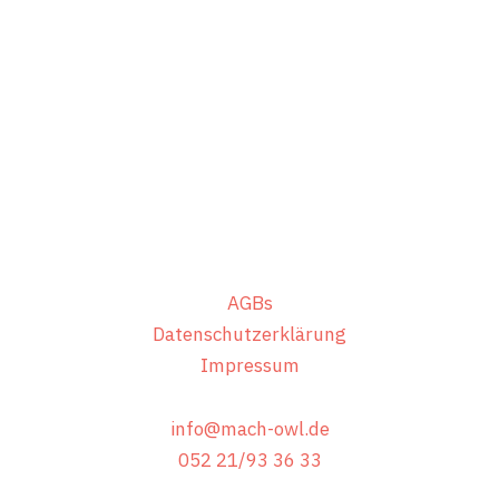
den nächsten
Schritt!
Schreiben Sie uns oder rufen Sie direkt an.
Wir freuen uns auf ein Gespräch mit
Ihnen!
AGBs
Datenschutzerklärung
Impressum
info@mach-owl.de
052 21/93 36 33