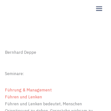
Zum
Inhalt
springen
Bernhard Deppe
Seminare:
Führung & Management
Führen und Lenken
Führen und Lenken bedeutet, Menschen
Orientierung zu geben, Gespräche wirksam zu