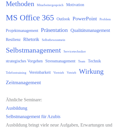
Methoden
Motivation
Mitarbeitergespräch
MS Office 365
PowerPoint
Outlook
Problem
Präsentation
Qualitätsmanagement
Projektmanagement
Rhetorik
Resilienz
Selbstbewusstsein
Selbstmanagement
Servicetechniker
strategisches Vorgehen
Stressmanagement
Technik
Team
Wirkung
Vereinbarkeit
Telefontraining
Vertrieb
Vetrieb
Zeitmanagement
Ähnliche Seminare:
Ausbildung
Selbstmanagement für Azubis
Ausbildung bringt viele neue Aufgaben, Erwartungen und