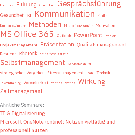
Gesprächsführung
Führung
Feedback
Generation
Kommunikation
Gesundheit
KI
Konflikt
Methoden
Motivation
Kundengewinnung
Mitarbeitergespräch
MS Office 365
PowerPoint
Outlook
Problem
Präsentation
Qualitätsmanagement
Projektmanagement
Rhetorik
Resilienz
Selbstbewusstsein
Selbstmanagement
Servicetechniker
strategisches Vorgehen
Stressmanagement
Technik
Team
Wirkung
Vereinbarkeit
Telefontraining
Vertrieb
Vetrieb
Zeitmanagement
Ähnliche Seminare:
IT & Digitalisierung
Microsoft OneNote (online): Notizen vielfältig und
professionell nutzen