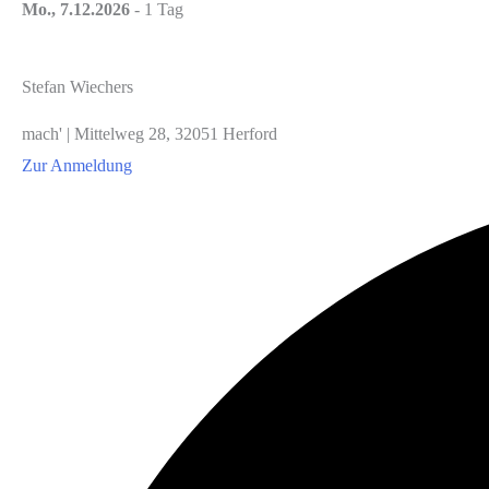
Mo., 7.12.2026
- 1 Tag
Stefan Wiechers
mach' | Mittelweg 28, 32051 Herford
Zur Anmeldung