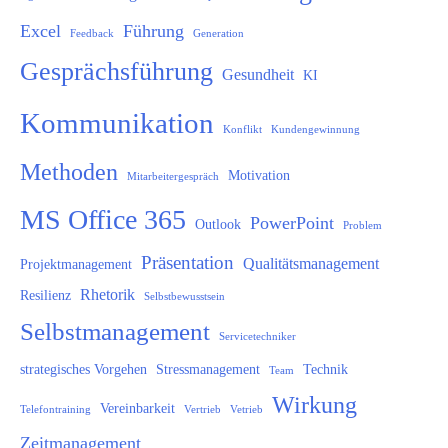
Excel
Führung
Feedback
Generation
Gesprächsführung
Gesundheit
KI
Kommunikation
Konflikt
Kundengewinnung
Methoden
Motivation
Mitarbeitergespräch
MS Office 365
PowerPoint
Outlook
Problem
Präsentation
Qualitätsmanagement
Projektmanagement
Rhetorik
Resilienz
Selbstbewusstsein
Selbstmanagement
Servicetechniker
strategisches Vorgehen
Stressmanagement
Technik
Team
Wirkung
Vereinbarkeit
Telefontraining
Vertrieb
Vetrieb
Zeitmanagement