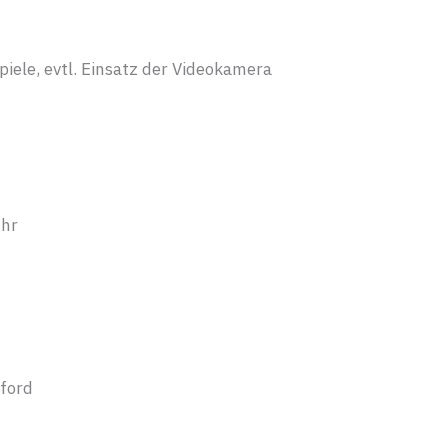
iele, evtl. Einsatz der Videokamera
hr
rford