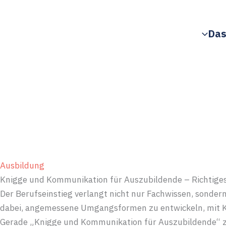
Zum
Inhalt
Das
springen
Ausbildung
Knigge und Kommunikation für Auszubildende – Richtige
Der Berufseinstieg verlangt nicht nur Fachwissen, sonder
dabei, angemessene Umgangsformen zu entwickeln, mit Kol
Gerade „Knigge und Kommunikation für Auszubildende“ zeig