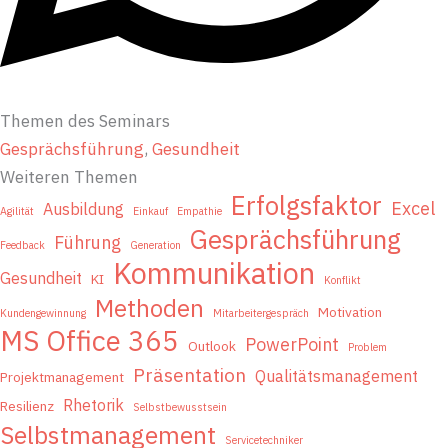
Themen des Seminars
Gesprächsführung
, 
Gesundheit
Weiteren Themen
Erfolgsfaktor
Excel
Ausbildung
Agilität
Einkauf
Empathie
Gesprächsführung
Führung
Feedback
Generation
Kommunikation
Gesundheit
KI
Konflikt
Methoden
Motivation
Kundengewinnung
Mitarbeitergespräch
MS Office 365
PowerPoint
Outlook
Problem
Präsentation
Qualitätsmanagement
Projektmanagement
Rhetorik
Resilienz
Selbstbewusstsein
Selbstmanagement
Servicetechniker