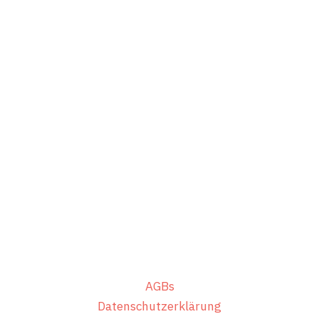
Ihre Ideen erwarten
den nächsten
Schritt!
Schreiben Sie uns oder rufen Sie direkt an.
Wir freuen uns auf ein Gespräch mit
Ihnen!
AGBs
Datenschutzerklärung